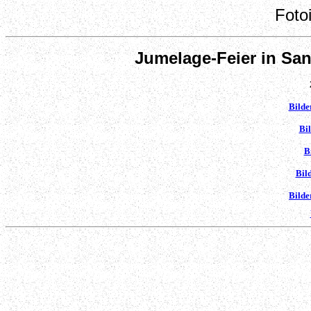
Foto
Jumelage-Feier in San
Bilde
Bi
B
Bil
Bilde