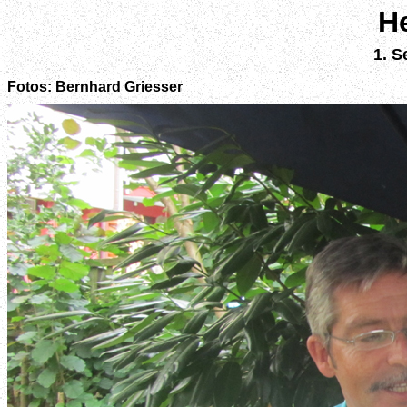
He
1. S
Fotos: Bernhard Griesser