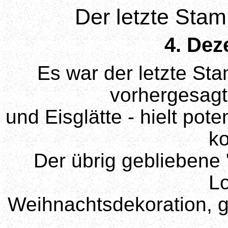
Der letzte Sta
4. Dez
Es war der letzte St
vorhergesagt
und Eisglätte - hielt pot
k
Der übrig gebliebene 
L
Weihnachtsdekoration, 